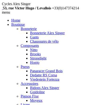
Cycles Alex Singer
53, rue Victor Hugo / Levallois
+33(0)147374214
menu
Home
Boutique
Bonneterie
Bonneterie Alex Singer
Gants
Chaussures de vélo
Composants
Nitto
Brooks
Stronglight
Honjo
Pneus
Panaracer Grand Bois
Dedatre RS Corsa
Vredestein Fortezza
Accessoires
Bidons Alex Singer
Guidoline
Pignon Fixe
Moyeux
Livres