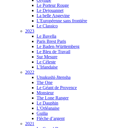
Olympe
Le Porteur Rouge
Le Dejouannet
La belle Angevine
L'Européenne sans frontière
Le Classico
2023
Le Bavella
Paris Brest Paris
Le Baden-Württemberg
Le Bleu de Travail
Sur Mesure
Le Céleste
L'Irlandaise
2022
Utsukushï-Jitensha
The One
Le Géant de Provence
Monsieur
The Lone Ranger
Le Dauphin
L'Orléanaise
Guilia
Flèche d’argent
2021