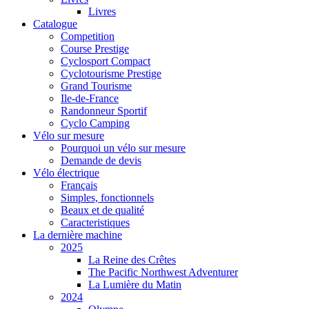
Livres
Catalogue
Competition
Course Prestige
Cyclosport Compact
Cyclotourisme Prestige
Grand Tourisme
Ile-de-France
Randonneur Sportif
Cyclo Camping
Vélo sur mesure
Pourquoi un vélo sur mesure
Demande de devis
Vélo électrique
Français
Simples, fonctionnels
Beaux et de qualité
Caracteristiques
La dernière machine
2025
La Reine des Crêtes
The Pacific Northwest Adventurer
La Lumière du Matin
2024