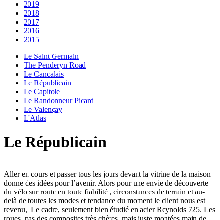
2019
2018
2017
2016
2015
Le Saint Germain
The Penderyn Road
Le Cancalais
Le Républicain
Le Capitole
Le Randonneur Picard
Le Valençay
L'Atlas
Le Républicain
Aller en cours et passer tous les jours devant la vitrine de la maison
donne des idées pour l’avenir. Alors pour une envie de découverte
du vélo sur route en toute fiabilité , circonstances de terrain et au-
delà de toutes les modes et tendance du moment le client nous est
revenu, Le cadre, seulement bien étudié en acier Reynolds 725. Les
roues, pas des composites très chères, mais juste montées main de