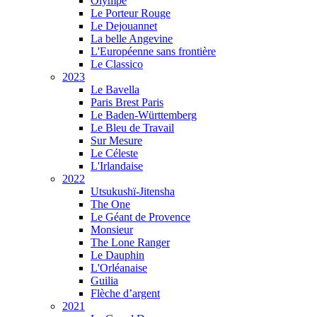
Olympe
Le Porteur Rouge
Le Dejouannet
La belle Angevine
L'Européenne sans frontière
Le Classico
2023
Le Bavella
Paris Brest Paris
Le Baden-Württemberg
Le Bleu de Travail
Sur Mesure
Le Céleste
L'Irlandaise
2022
Utsukushï-Jitensha
The One
Le Géant de Provence
Monsieur
The Lone Ranger
Le Dauphin
L'Orléanaise
Guilia
Flèche d’argent
2021