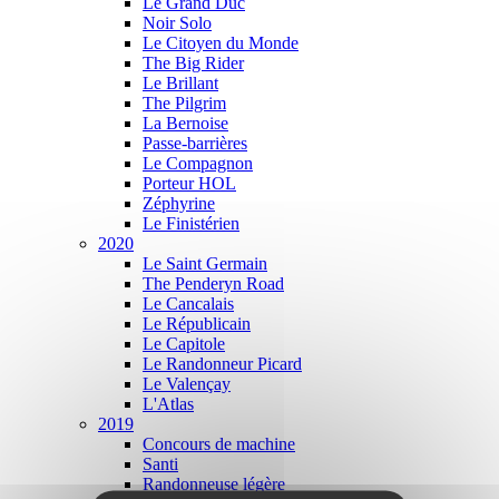
Le Grand Duc
Noir Solo
Le Citoyen du Monde
The Big Rider
Le Brillant
The Pilgrim
La Bernoise
Passe-barrières
Le Compagnon
Porteur HOL
Zéphyrine
Le Finistérien
2020
Le Saint Germain
The Penderyn Road
Le Cancalais
Le Républicain
Le Capitole
Le Randonneur Picard
Le Valençay
L'Atlas
2019
Concours de machine
Santi
Randonneuse légère