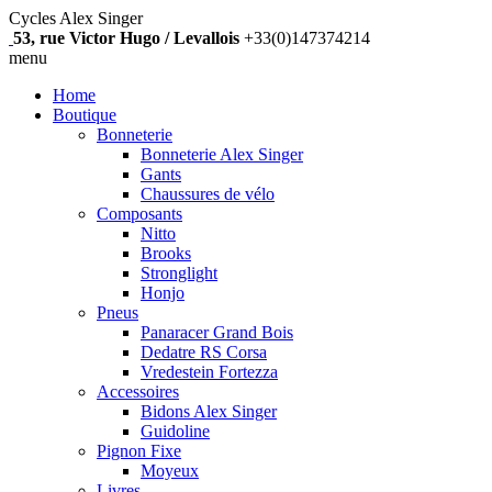
Cycles Alex Singer
53, rue Victor Hugo / Levallois
+33(0)147374214
menu
Home
Boutique
Bonneterie
Bonneterie Alex Singer
Gants
Chaussures de vélo
Composants
Nitto
Brooks
Stronglight
Honjo
Pneus
Panaracer Grand Bois
Dedatre RS Corsa
Vredestein Fortezza
Accessoires
Bidons Alex Singer
Guidoline
Pignon Fixe
Moyeux
Livres