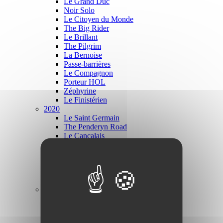
Le Grand Duc
Noir Solo
Le Citoyen du Monde
The Big Rider
Le Brillant
The Pilgrim
La Bernoise
Passe-barrières
Le Compagnon
Porteur HOL
Zéphyrine
Le Finistérien
2020
Le Saint Germain
The Penderyn Road
Le Cancalais
Le Républicain
Le Capitole
Le Randonneur Picard
Le Valençay
L'Atlas
2019
Concours de machine
Santi
Randonneuse légère