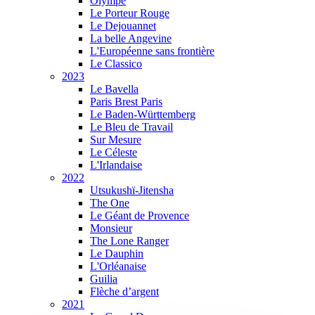
Olympe
Le Porteur Rouge
Le Dejouannet
La belle Angevine
L'Européenne sans frontière
Le Classico
2023
Le Bavella
Paris Brest Paris
Le Baden-Württemberg
Le Bleu de Travail
Sur Mesure
Le Céleste
L'Irlandaise
2022
Utsukushï-Jitensha
The One
Le Géant de Provence
Monsieur
The Lone Ranger
Le Dauphin
L'Orléanaise
Guilia
Flèche d’argent
2021