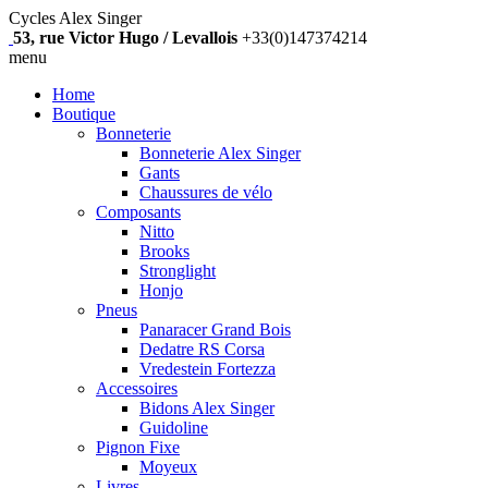
Cycles Alex Singer
53, rue Victor Hugo / Levallois
+33(0)147374214
menu
Home
Boutique
Bonneterie
Bonneterie Alex Singer
Gants
Chaussures de vélo
Composants
Nitto
Brooks
Stronglight
Honjo
Pneus
Panaracer Grand Bois
Dedatre RS Corsa
Vredestein Fortezza
Accessoires
Bidons Alex Singer
Guidoline
Pignon Fixe
Moyeux
Livres