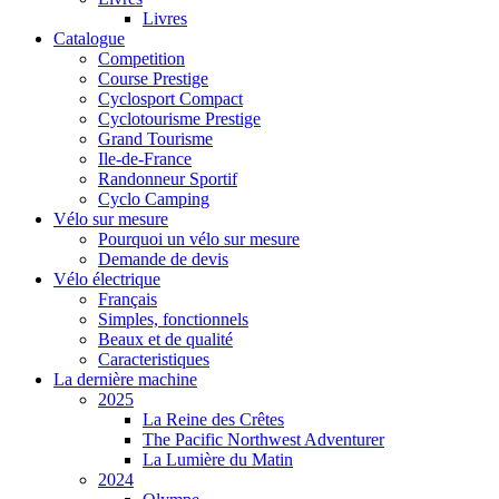
Livres
Catalogue
Competition
Course Prestige
Cyclosport Compact
Cyclotourisme Prestige
Grand Tourisme
Ile-de-France
Randonneur Sportif
Cyclo Camping
Vélo sur mesure
Pourquoi un vélo sur mesure
Demande de devis
Vélo électrique
Français
Simples, fonctionnels
Beaux et de qualité
Caracteristiques
La dernière machine
2025
La Reine des Crêtes
The Pacific Northwest Adventurer
La Lumière du Matin
2024