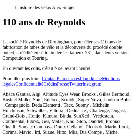
L'histoire des vélos Alex Singer
110 ans de Reynolds
La société Reynolds de Birmingham, pour fêter ses 110 ans de
fabrication de tubes de vélo et la découverte du procédé double-
butted, a réédité en série limitée les fameux 531, dans leurs version
Competition et Touring.
En ouvrant les colis, c'était Noël avant l'heure!
Pour aller plus loin :
Contact
Plan d'accès
Plan du site
Mentions
légales
Confidentialité
Crédits
Presse
Twitter
Instagram
Abaca Gantier, Algi, Altitude Eyes Wear, Brooks , Gilles Berthoud,
Bush et Muller, Son , Edelux , Scmidt , Super Nova, Louison Bobet
, Campagnolo, Deda Elementi , Tacx, Suomy , Michelin,
Hutchinson, Schwalbe , Vittoria , DeddaTre , Challenge, Dugast,
Grand-Bois , Honjo, Kimura, Binda, SunXcd , Vredestein,
Continental, Fibrax, Ges, Mafac, Kool-Stop, Dandell, Promax
Cinelli , Soma,c Compass, Durax Géliano, Tricots du Marin, Look,
Corima, Mavic , Ird, Suzue, Nitto, Mks, Dia-Compe , Miche,