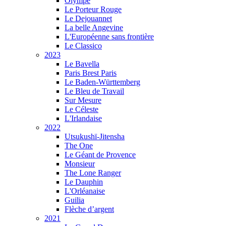
Olympe
Le Porteur Rouge
Le Dejouannet
La belle Angevine
L'Européenne sans frontière
Le Classico
2023
Le Bavella
Paris Brest Paris
Le Baden-Württemberg
Le Bleu de Travail
Sur Mesure
Le Céleste
L'Irlandaise
2022
Utsukushï-Jitensha
The One
Le Géant de Provence
Monsieur
The Lone Ranger
Le Dauphin
L'Orléanaise
Guilia
Flèche d’argent
2021