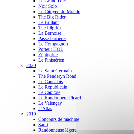
Le Grand Duc
Noir Solo
Le Citoyen du Monde
The Big Rider
Le Brillant
The Pilgrim
La Bernoise
Passe-barrières
Le Compagnon
Porteur HOL
Zéphyrine
Le Finistérien
2020
Le Saint Germain
The Penderyn Road
Le Cancalais
Le Républicain
Le Capitole
Le Randonneur Picard
Le Valençay
L'Atlas
2019
Concours de machine
Santi
Randonneuse légère