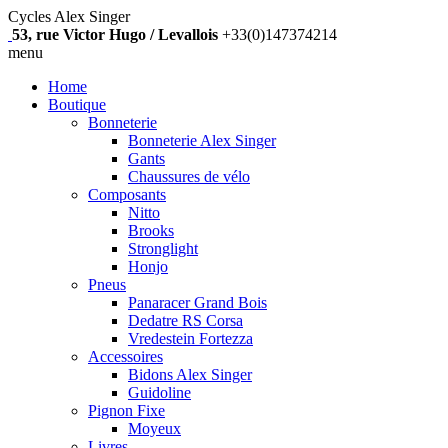
Cycles Alex Singer
53, rue Victor Hugo / Levallois
+33(0)147374214
menu
Home
Boutique
Bonneterie
Bonneterie Alex Singer
Gants
Chaussures de vélo
Composants
Nitto
Brooks
Stronglight
Honjo
Pneus
Panaracer Grand Bois
Dedatre RS Corsa
Vredestein Fortezza
Accessoires
Bidons Alex Singer
Guidoline
Pignon Fixe
Moyeux
Livres