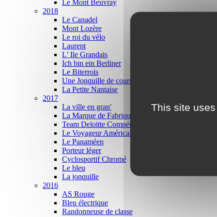
Le Mont Beuvray
2018
Le Canadel
Mont Lozère
Le roi du vélo
Laurent
L’ Ile Grandais
Ich bin ein Berliner
Le Biterrois
Une Jonquille de course
La Petite Nantaise
2017
This site uses
La ville en gran'
La Marque de Fabrique
Team Deloitte Compétition
Le Voyageur Américain
Le Panaméen
Porteur léger
Cyclosportif Chromé
Le bleu
La jonquille
2016
AS Rouge
Bleu électrique
Randonneuse de classe