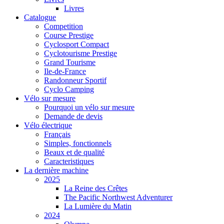
Livres
Catalogue
Competition
Course Prestige
Cyclosport Compact
Cyclotourisme Prestige
Grand Tourisme
Ile-de-France
Randonneur Sportif
Cyclo Camping
Vélo sur mesure
Pourquoi un vélo sur mesure
Demande de devis
Vélo électrique
Français
Simples, fonctionnels
Beaux et de qualité
Caracteristiques
La dernière machine
2025
La Reine des Crêtes
The Pacific Northwest Adventurer
La Lumière du Matin
2024