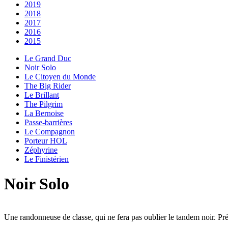
2019
2018
2017
2016
2015
Le Grand Duc
Noir Solo
Le Citoyen du Monde
The Big Rider
Le Brillant
The Pilgrim
La Bernoise
Passe-barrières
Le Compagnon
Porteur HOL
Zéphyrine
Le Finistérien
Noir Solo
Une randonneuse de classe, qui ne fera pas oublier le tandem noir. Pr