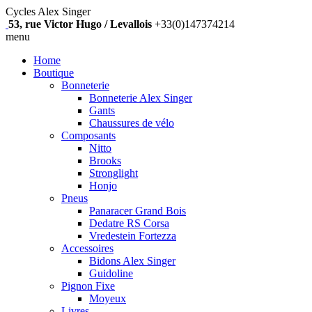
Cycles Alex Singer
53, rue Victor Hugo / Levallois
+33(0)147374214
menu
Home
Boutique
Bonneterie
Bonneterie Alex Singer
Gants
Chaussures de vélo
Composants
Nitto
Brooks
Stronglight
Honjo
Pneus
Panaracer Grand Bois
Dedatre RS Corsa
Vredestein Fortezza
Accessoires
Bidons Alex Singer
Guidoline
Pignon Fixe
Moyeux
Livres