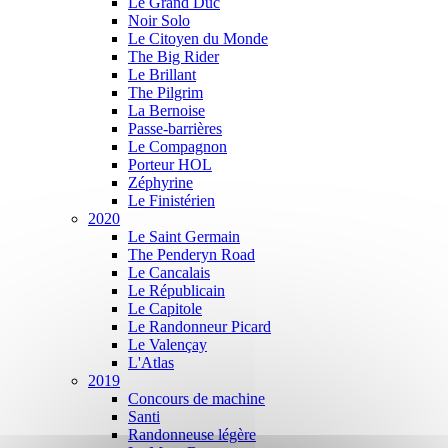
Le Grand Duc
Noir Solo
Le Citoyen du Monde
The Big Rider
Le Brillant
The Pilgrim
La Bernoise
Passe-barrières
Le Compagnon
Porteur HOL
Zéphyrine
Le Finistérien
2020
Le Saint Germain
The Penderyn Road
Le Cancalais
Le Républicain
Le Capitole
Le Randonneur Picard
Le Valençay
L'Atlas
2019
Concours de machine
Santi
Randonneuse légère