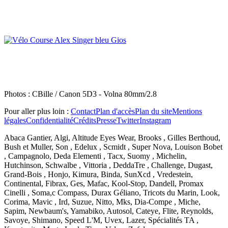
Photos : CBille / Canon 5D3 - Volna 80mm/2.8
Pour aller plus loin :
Contact
Plan d'accès
Plan du site
Mentions
légales
Confidentialité
Crédits
Presse
Twitter
Instagram
Abaca Gantier, Algi, Altitude Eyes Wear, Brooks , Gilles Berthoud,
Bush et Muller, Son , Edelux , Scmidt , Super Nova, Louison Bobet
, Campagnolo, Deda Elementi , Tacx, Suomy , Michelin,
Hutchinson, Schwalbe , Vittoria , DeddaTre , Challenge, Dugast,
Grand-Bois , Honjo, Kimura, Binda, SunXcd , Vredestein,
Continental, Fibrax, Ges, Mafac, Kool-Stop, Dandell, Promax
Cinelli , Soma,c Compass, Durax Géliano, Tricots du Marin, Look,
Corima, Mavic , Ird, Suzue, Nitto, Mks, Dia-Compe , Miche,
Sapim, Newbaum's, Yamabiko, Autosol, Cateye, Flite, Reynolds,
Savoye, Shimano, Speed L'M, Uvex, Lazer, Spécialités TA ,