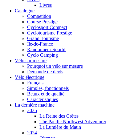
Livres
Catalogue
Competition
Course Prestige
Cyclosport Compact
Cyclotourisme Prestige
Grand Tourisme
Ile-de-France
Randonneur Sportif
Cyclo Camping
Vélo sur mesure
Pourquoi un vélo sur mesure
Demande de devis
Vélo électrique
Français
Simples, fonctionnels
Beaux et de qualité
Caracteristiques
La dernière machine
2025
La Reine des Crêtes
The Pacific Northwest Adventurer
La Lumière du Matin
2024