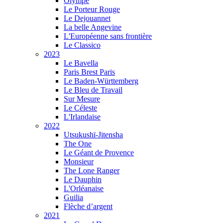
Olympe
Le Porteur Rouge
Le Dejouannet
La belle Angevine
L'Européenne sans frontière
Le Classico
2023
Le Bavella
Paris Brest Paris
Le Baden-Württemberg
Le Bleu de Travail
Sur Mesure
Le Céleste
L'Irlandaise
2022
Utsukushï-Jitensha
The One
Le Géant de Provence
Monsieur
The Lone Ranger
Le Dauphin
L'Orléanaise
Guilia
Flèche d’argent
2021