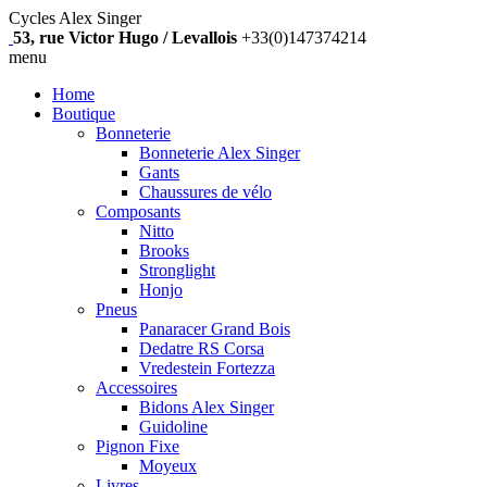
Cycles Alex Singer
53, rue Victor Hugo / Levallois
+33(0)147374214
menu
Home
Boutique
Bonneterie
Bonneterie Alex Singer
Gants
Chaussures de vélo
Composants
Nitto
Brooks
Stronglight
Honjo
Pneus
Panaracer Grand Bois
Dedatre RS Corsa
Vredestein Fortezza
Accessoires
Bidons Alex Singer
Guidoline
Pignon Fixe
Moyeux
Livres