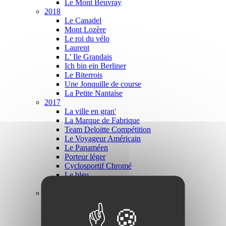
Le Mont Beuvray
2018
Le Canadel
Mont Lozère
Le roi du vélo
Laurent
L’ Ile Grandais
Ich bin ein Berliner
Le Biterrois
Une Jonquille de course
La Petite Nantaise
2017
La ville en gran'
La Marque de Fabrique
Team Deloitte Compétition
Le Voyageur Américain
Le Panaméen
Porteur léger
Cyclosportif Chromé
Le bleu
La jonquille
2016
AS Rouge
Bleu électrique
Randonneuse de classe