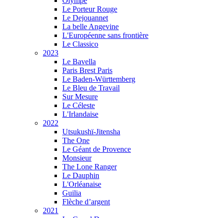
Olympe
Le Porteur Rouge
Le Dejouannet
La belle Angevine
L'Européenne sans frontière
Le Classico
2023
Le Bavella
Paris Brest Paris
Le Baden-Württemberg
Le Bleu de Travail
Sur Mesure
Le Céleste
L'Irlandaise
2022
Utsukushï-Jitensha
The One
Le Géant de Provence
Monsieur
The Lone Ranger
Le Dauphin
L'Orléanaise
Guilia
Flèche d’argent
2021