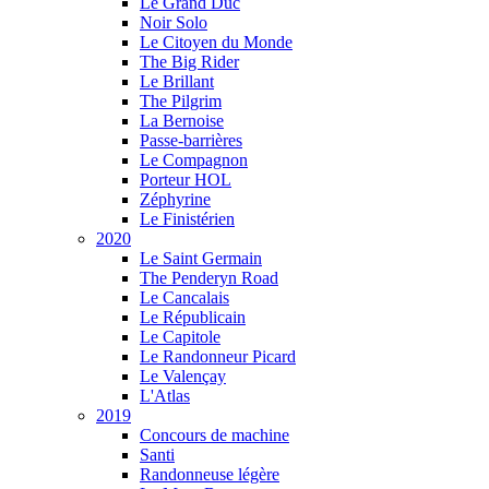
Le Grand Duc
Noir Solo
Le Citoyen du Monde
The Big Rider
Le Brillant
The Pilgrim
La Bernoise
Passe-barrières
Le Compagnon
Porteur HOL
Zéphyrine
Le Finistérien
2020
Le Saint Germain
The Penderyn Road
Le Cancalais
Le Républicain
Le Capitole
Le Randonneur Picard
Le Valençay
L'Atlas
2019
Concours de machine
Santi
Randonneuse légère