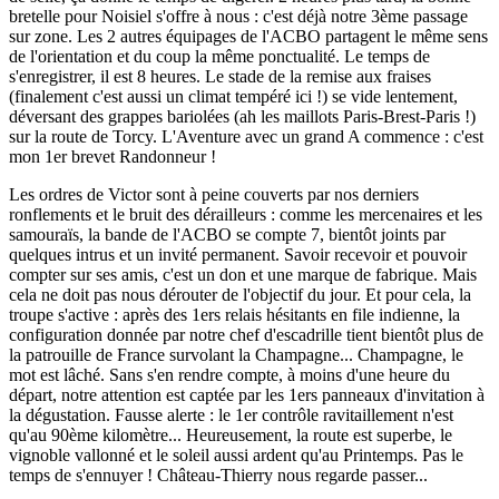
bretelle pour Noisiel s'offre à nous : c'est déjà notre 3ème passage
sur zone. Les 2 autres équipages de l'ACBO partagent le même sens
de l'orientation et du coup la même ponctualité. Le temps de
s'enregistrer, il est 8 heures. Le stade de la remise aux fraises
(finalement c'est aussi un climat tempéré ici !) se vide lentement,
déversant des grappes bariolées (ah les maillots Paris-Brest-Paris !)
sur la route de Torcy. L'Aventure avec un grand A commence : c'est
mon 1er brevet Randonneur !
Les ordres de Victor sont à peine couverts par nos derniers
ronflements et le bruit des dérailleurs : comme les mercenaires et les
samouraïs, la bande de l'ACBO se compte 7, bientôt joints par
quelques intrus et un invité permanent. Savoir recevoir et pouvoir
compter sur ses amis, c'est un don et une marque de fabrique. Mais
cela ne doit pas nous dérouter de l'objectif du jour. Et pour cela, la
troupe s'active : après des 1ers relais hésitants en file indienne, la
configuration donnée par notre chef d'escadrille tient bientôt plus de
la patrouille de France survolant la Champagne... Champagne, le
mot est lâché. Sans s'en rendre compte, à moins d'une heure du
départ, notre attention est captée par les 1ers panneaux d'invitation à
la dégustation. Fausse alerte : le 1er contrôle ravitaillement n'est
qu'au 90ème kilomètre... Heureusement, la route est superbe, le
vignoble vallonné et le soleil aussi ardent qu'au Printemps. Pas le
temps de s'ennuyer ! Château-Thierry nous regarde passer...