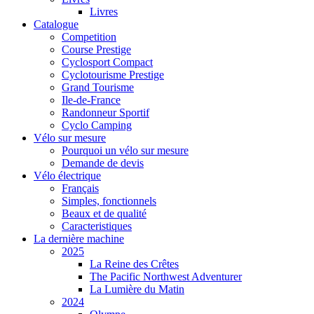
Livres
Catalogue
Competition
Course Prestige
Cyclosport Compact
Cyclotourisme Prestige
Grand Tourisme
Ile-de-France
Randonneur Sportif
Cyclo Camping
Vélo sur mesure
Pourquoi un vélo sur mesure
Demande de devis
Vélo électrique
Français
Simples, fonctionnels
Beaux et de qualité
Caracteristiques
La dernière machine
2025
La Reine des Crêtes
The Pacific Northwest Adventurer
La Lumière du Matin
2024