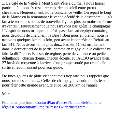
... Le café de la Vallée à Mont Saint-Père a du mal à nous laisser
partir : il fait bon s'y restaurer et parler au soleil entre preux
chevaliers. Heureusement, notre conscience veille. On repart le long
de la Marne en la remontant : le vent a décidé de la descendre lui. 40
km à tester toutes sortes de nouvelles figures plus ou moins en forme
d'éventail. Heureusement que nous n'avons pas goûté le champagne
! L'esprit ne nous manque toutefois pas : face au zéphyr contraire,
nous décidons de chercher... la Brie ! Bien nous en prend : nous la
trouvons quelques km plus loin, peu avant le contrôle de Rebais au
km 141. Nous avons fait le plus dur... Pas sûr ! C'est maintenant
dans le dernier tiers de la partie, comme en rugby, que le collectif va
faire la différence. Baisses de régime, perte de vaillance ou petite
défaillance : chacun donne, chacun écoute, et l'ACBO avance bien.
27 km/h de moyenne à l'arrivée d'un groupe soudé par cette belle
sortie et reconnaissant pour son guide.
De fines gouttes de pluie viennent mais trop tard nous rappeler que
nous sommes en mars... Celles de champagne viendront dès le soir
pour fêter cette grande aventure et ce 1er 200 km de l'année.
Marc
Pour aller plus loin :
Contact
Plan d'accès
Plan du site
Mentions
légales
Confidentialité
Crédits
Presse
Twitter
Instagram